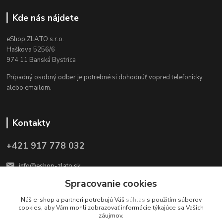
Kde nás nájdete
eShop ZLATO s.r.o.
Haškova 5256/6
974 11 Banská Bystrica
Prípadný osobný odber je potrebné si dohodnúť vopred telefonicky
alebo emailom.
Kontakty
+421 917 778 032
info@eshop-zlato.sk
Spracovanie cookies
Náš e-shop a partneri potrebujú Váš
súhlas
s použitím súborov
cookies, aby Vám mohli zobrazovať informácie týkajúce sa Vašich
záujmov.