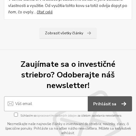
vlastnosti a využitie. Od využitia tohto kovu sa totiž odvíja dopyt po
ňom, čo ovply...
čítať celé
Zobraziť všetky články
Zaujímate sa o investičné
striebro? Odoberajte náš
newsletter!
Prihlásiť sa
Súhlasím so
spracovaním osobných údajov
za účelom zasielania newslettera.
Nezmeškajte naše najnovšie články o investovaní do striebra, novinky, zľavy, či
špeciálne ponuky. Prihláste sa na odber nášho newslettera. Môžete sa kedykoľvek
odhlásiť.