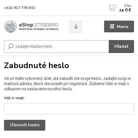
0
ks
+421 917 778 032
za
0 €
Menu
Hľadať
Zabudnuté heslo
Ak už máte vytvorený účet, ale zabudli ste svoje heslo, zadajte svoju e-
mailovú adresu, ktorú ste uviedli pri registrácii. Zašleme Vám e-mail s
odkazom na nastavenie nového hesla.
Váš e-mail:
Obnoviť heslo