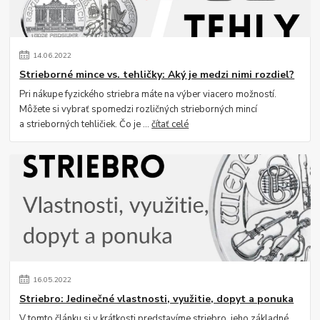
14
.
06
.
2022
Strieborné mince vs. tehličky: Aký je medzi nimi rozdiel?
Pri nákupe fyzického striebra máte na výber viacero možností.
Môžete si vybrať spomedzi rozličných strieborných mincí
a strieborných tehličiek. Čo je ...
čítať celé
16
.
05
.
2022
Striebro: Jedinečné vlastnosti, využitie, dopyt a ponuka
V tomto článku si v krátkosti predstavíme striebro, jeho základné