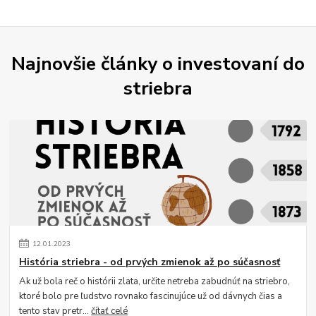
Najnovšie články o investovaní do
striebra
12
.
01
.
2023
História striebra - od prvých zmienok až po súčasnosť
Ak už bola reč o histórii zlata, určite netreba zabudnúť na striebro,
ktoré bolo pre ľudstvo rovnako fascinujúce už od dávnych čias a
tento stav pretr...
čítať celé