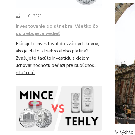
11.01.2023
Investovanie do striebra: Všetko čo
potrebujete vedieť
Plánujete investovať do vzácnych kovov,
ako je zlato, striebro alebo platina?
Zvažujete takúto investíciu s cieľom
uchovať hodnotu peňazí pre budúcnos...
čítať celé
V týchto 