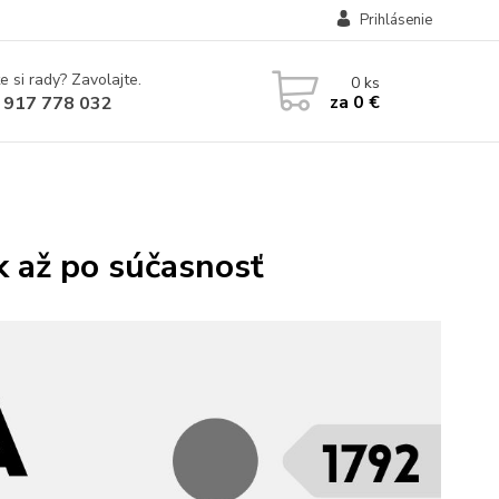
Prihlásenie
e si rady? Zavolajte.
0
ks
za
0 €
 917 778 032
k až po súčasnosť