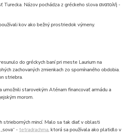
asť Turecka. Názov pochádza z gréckeho slova ανατολή -
oužívali kov ako bežný prostriedok výmeny.
resunulo do gréckych baní pri meste Laurium na
mnohých zachovaných zmienkach zo spomínaného obdobia.
n striebra.
bra umožnili starovekým Aténam financovať armádu a
Egejským morom.
strieborných mincí. Malo sa tak diať v oblasti
 „sova“ -
tetradrachma
, ktorá sa používala ako platidlo v