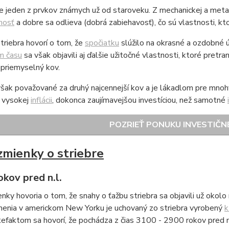
je jeden z prvkov známych už od staroveku. Z mechanickej a meta
nosť
a dobre sa odlieva (dobrá zabiehavosť), čo sú vlastnosti, kt
striebra hovorí o tom, že
spočiatku
slúžilo na okrasné a ozdobné úč
m času
sa však objavili aj ďalšie užitočné vlastnosti, ktoré pret
priemyselný kov.
však považované za druhý najcennejší kov a je lákadlom pre mnohýc
j vysokej
inflácii
, dokonca zaujímavejšou investíciou, než samotné
POZRIEŤ PONUKU INVESTIČN
zmienky o striebre
kov pred n.l.
nky hovoria o tom, že snahy o ťažbu striebra sa objavili už ok
enia v americkom New Yorku je uchovaný zo striebra vyrobený
k
efaktom sa hovorí, že pochádza z čias 3100 - 2900 rokov pred n.