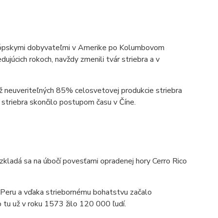
 európskymi dobyvateľmi v Amerike po Kolumbovom
ujúcich rokoch, navždy zmenili tvár striebra a v
 až neuveriteľných 85% celosvetovej produkcie striebra
triebra skončilo postupom času v Číne.
ozkladá sa na úbočí povesťami opradenej hory Cerro Rico
 Peru a vďaka striebornému bohatstvu začalo
tu už v roku 1573 žilo 120 000 ľudí.