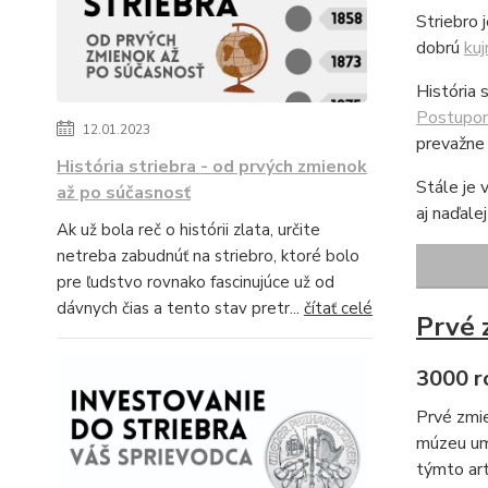
Striebro 
dobrú
kuj
História 
Postupo
12.01.2023
prevažne 
História striebra - od prvých zmienok
Stále je 
až po súčasnosť
aj naďale
Ak už bola reč o histórii zlata, určite
netreba zabudnúť na striebro, ktoré bolo
pre ľudstvo rovnako fascinujúce už od
dávnych čias a tento stav pretr...
čítať celé
Prvé 
3000 ro
Prvé zmie
múzeu um
týmto art