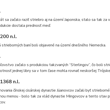
.
át sa začalo raziť striebro aj na území Japonska, stalo sa tak z
odukcie dostala prednosť meď.
200 n.l.
 strieborných baní boli objavené na území dnešného Nemecka.
.
ľovstvo začalo s produkciou takzvaných “Sterlingov”, čo boli str
otnosť jednej libry sa v tom čase mohla rovnať neskoršej Trójskej 
1368 n.l.
ovania čínskej cisárskej dynastie Jüanovcov začali byť strieborn
vnou menou - bolo tak za vlád dynastie Mingovcov a tento stav p
cov.