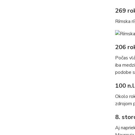
269 rok
Rímska rí
206 rok
Počas vlá
iba medzi
podobe st
100 n.l
Okolo rok
zdrojom p
8. storo
Aj naprie
Maurovia.