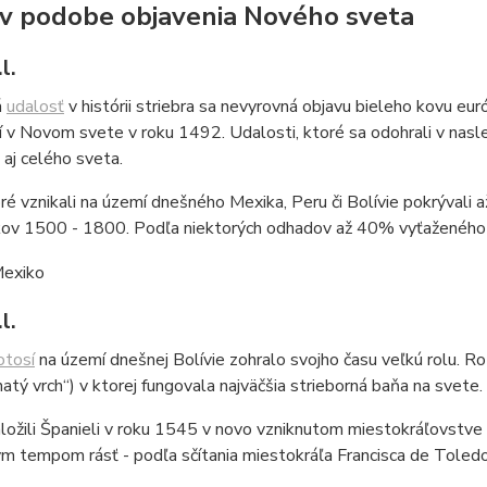
v podobe objavenia Nového sveta
l.
á
udalosť
v histórii striebra sa nevyrovná objavu bieleho kovu
 v Novom svete v roku 1492. Udalosti, ktoré sa odohrali v nasled
aj celého sveta.
ré vznikali na území dnešného Mexika, Peru či Bolívie pokrývali
kov 1500 - 1800. Podľa niektorých odhadov až 40% vyťaženého s
l.
otosí
na území dnešnej Bolívie zohralo svojho času veľkú rolu. R
hatý vrch“) v ktorej fungovala najväčšia strieborná baňa na svete.
ožili Španieli v roku 1545 v novo vzniknutom miestokráľovstve
 tempom rásť - podľa sčítania miestokráľa Francisca de Toledo 