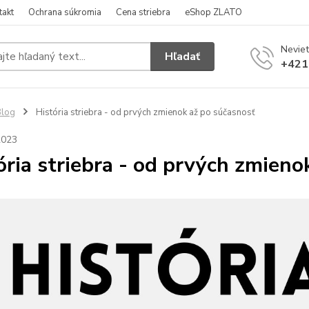
takt
Ochrana súkromia
Cena striebra
eShop ZLATO
Neviet
Hľadať
+421
Blog
História striebra - od prvých zmienok až po súčasnosť
2023
ória striebra - od prvých zmieno