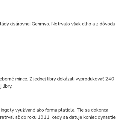
a vlády cisárovnej Genmyo. Netrvalo však dlho a z dôvodu
ieborné mince. Z jednej libry dokázali vyprodukovať 240
libry.
é ingoty využívané ako forma platidla. Tie sa dokonca
retrval až do roku 1911, kedy sa datuje koniec dynastie