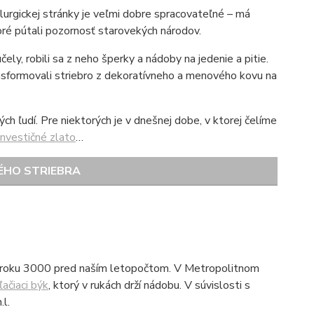
lurgickej stránky je veľmi dobre spracovateľné – má
oré pútali pozornosť starovekých národov.
ely, robili sa z neho šperky a nádoby na jedenie a pitie.
ransformovali striebro z dekoratívneho a menového kovu na
h ľudí. Pre niektorých je v dnešnej dobe, v ktorej čelíme
investičné zlato
…
ÉHO STRIEBRA
olo roku 3000 pred naším letopočtom. V Metropolitnom
ľačiaci býk
, ktorý v rukách drží nádobu. V súvislosti s
l.