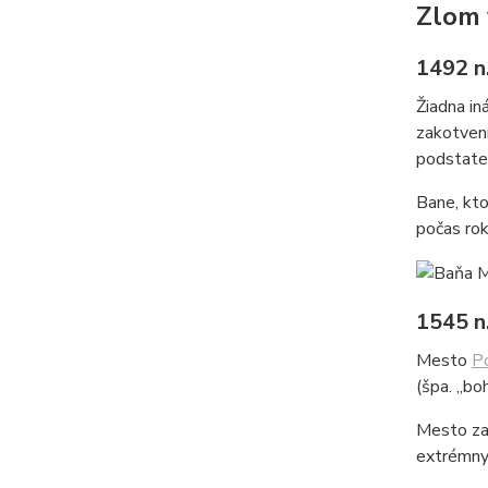
Zlom 
1492 n.
Žiadna in
zakotvení
podstate 
Bane, kto
počas ro
1545 n.
Mesto
P
(špa. „bo
Mesto zal
extrémnym