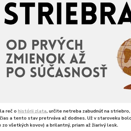
la reč o
histórii zlata
, určite netreba zabudnúť na striebro
čias a tento stav pretrváva až dodnes. Už v staroveku bolo
e zo všetkých kovov) a brilantný, priam až žiarivý lesk.