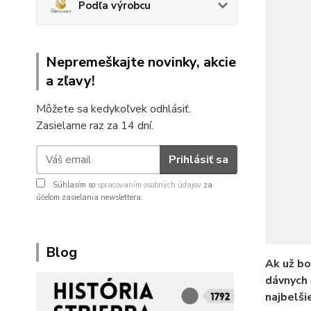
Podľa výrobcu
Nepremeškajte novinky, akcie
a zľavy!
Môžete sa kedykoľvek odhlásiť.
Zasielame raz za 14 dní.
Prihlásiť sa
Súhlasím so
spracovaním osobných údajov
za
účelom zasielania newslettera.
Blog
Ak už bo
dávnych 
najbelši