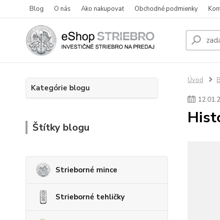
Blog
O nás
Ako nakupovať
Obchodné podmienky
Kon
Úvod
Kategórie blogu
12
.
01
.
Hist
Štítky blogu
Strieborné mince
Strieborné tehličky