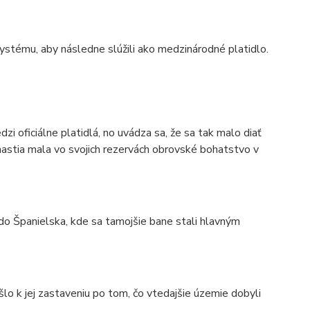
stému, aby následne slúžili ako medzinárodné platidlo.
zi oficiálne platidlá, no uvádza sa, že sa tak malo diať
ynastia mala vo svojich rezervách obrovské bohatstvo v
o Španielska, kde sa tamojšie bane stali hlavným
rišlo k jej zastaveniu po tom, čo vtedajšie územie dobyli