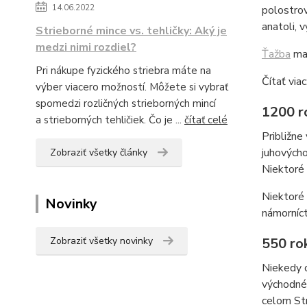
14.06.2022
polostrov
anatoli, 
Strieborné mince vs. tehličky: Aký je
medzi nimi rozdiel?
Ťažba
mal
Pri nákupe fyzického striebra máte na
Čítať viac
výber viacero možností. Môžete si vybrať
spomedzi rozličných strieborných mincí
1200 ro
a strieborných tehličiek. Čo je ...
čítať celé
Približne
juhových
Zobraziť všetky články
Niektoré 
Niektoré
Novinky
námorníct
550 rok
Zobraziť všetky novinky
Niekedy o
východnéh
celom St