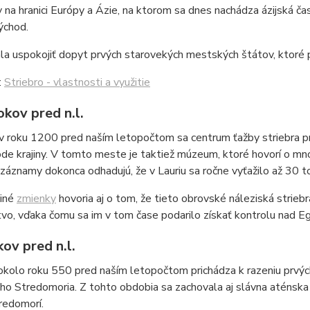
 na hranici Európy a Ázie, na ktorom sa dnes nachádza ázijská č
východ.
a uspokojiť dopyt prvých starovekých mestských štátov, ktoré p
:
Striebro - vlastnosti a využitie
kov pred n.l.
 v roku 1200 pred naším letopočtom sa centrum ťažby striebra p
ode krajiny. V tomto meste je taktiež múzeum, ktoré hovorí o 
záznamy dokonca odhadujú, že v Lauriu sa ročne vyťažilo až 30 to
 iné
zmienky
hovoria aj o tom, že tieto obrovské náleziská strie
vo, vďaka čomu sa im v tom čase podarilo získať kontrolu nad 
ov pred n.l.
kolo roku 550 pred naším letopočtom prichádza k razeniu prvých 
o Stredomoria. Z tohto obdobia sa zachovala aj slávna aténska
redomorí.