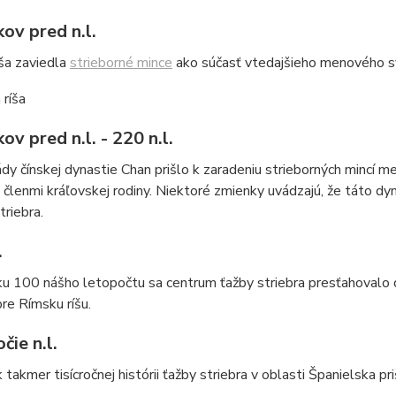
ov pred n.l.
ša zaviedla
strieborné mince
ako súčasť vtedajšieho menového sy
ov pred n.l. - 220 n.l.
dy čínskej dynastie Chan prišlo k zaradeniu strieborných mincí med
 členmi kráľovskej rodiny. Niektoré zmienky uvádzajú, že táto d
riebra.
.
u 100 nášho letopočtu sa centrum ťažby striebra presťahovalo d
re Rímsku ríšu.
čie n.l.
k takmer tisícročnej histórii ťažby striebra v oblasti Španielska p