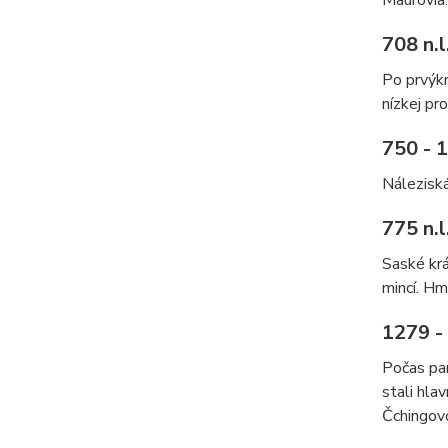
708 n.l
Po prvýkr
nízkej pr
750 - 1
Náleziská
775 n.l
Saské krá
mincí. Hm
1279 - 
Počas pan
stali hla
Čchingov