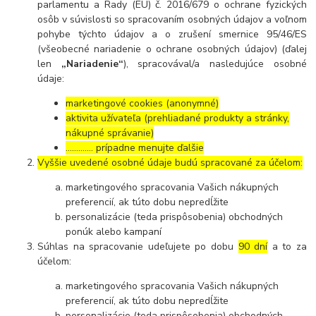
parlamentu a Rady (EÚ) č. 2016/679 o ochrane fyzických
osôb v súvislosti so spracovaním osobných údajov a voľnom
pohybe týchto údajov a o zrušení smernice 95/46/ES
(všeobecné nariadenie o ochrane osobných údajov) (ďalej
len
„Nariadenie“
), spracovával/a nasledujúce osobné
údaje:
marketingové cookies (anonymné)
aktivita užívateľa (prehliadané produkty a stránky,
nákupné správanie)
…………. prípadne menujte ďalšie
Vyššie uvedené osobné údaje budú spracované za účelom:
marketingového spracovania Vašich nákupných
preferencií, ak túto dobu nepredĺžite
personalizácie (teda prispôsobenia) obchodných
ponúk alebo kampaní
Súhlas na spracovanie udeľujete po dobu
90 dní
a to za
účelom:
marketingového spracovania Vašich nákupných
preferencií, ak túto dobu nepredĺžite
personalizácie (teda prispôsobenia) obchodných