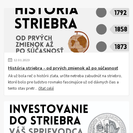
12
.
01
.
2023
História striebra - od prvých zmienok až po súčasnosť
Ak už bola reč o histórii zlata, určite netreba zabudnúť na striebro,
ktoré bolo pre ľudstvo rovnako fascinujúce už od dávnych čias a
tento stav pretr...
čítať celé