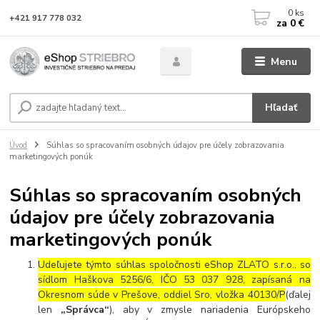
0
ks
+421 917 778 032
za
0 €
Menu
Hľadať
Úvod
Súhlas so spracovaním osobných údajov pre účely zobrazovania
marketingových ponúk
Súhlas so spracovaním osobných
údajov pre účely zobrazovania
marketingových ponúk
Udeľujete týmto
súhlas spoločnosti
eShop ZLATO s.r.o., so
sídlom Haškova 5256/6, IČO 53 037 928, zapísaná na
Okresnom súde v Prešove, oddiel Sro, vložka 40130/P
(ďalej
len
„Správca“
), aby v zmysle nariadenia Európskeho