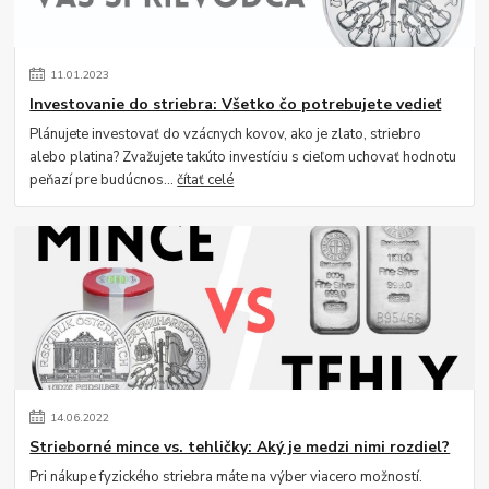
11
.
01
.
2023
Investovanie do striebra: Všetko čo potrebujete vedieť
Plánujete investovať do vzácnych kovov, ako je zlato, striebro
alebo platina? Zvažujete takúto investíciu s cieľom uchovať hodnotu
peňazí pre budúcnos...
čítať celé
14
.
06
.
2022
Strieborné mince vs. tehličky: Aký je medzi nimi rozdiel?
Pri nákupe fyzického striebra máte na výber viacero možností.