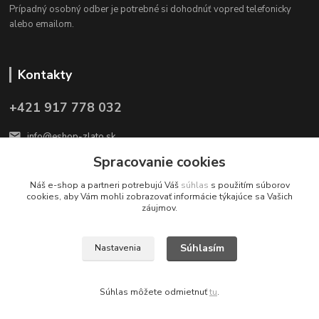
Prípadný osobný odber je potrebné si dohodnúť vopred telefonicky
alebo emailom.
Kontakty
+421 917 778 032
info@eshop-zlato.sk
Spracovanie cookies
Náš e-shop a partneri potrebujú Váš
súhlas
s použitím súborov
cookies, aby Vám mohli zobrazovať informácie týkajúce sa Vašich
záujmov.
eShop STRIEBRO je internetovým obchodom s investičným striebrom.
Súhlasím
Nastavenia
Informácie na tejto webovej stránke nie sú investičným odporúčaním.
Uverejnené články a analýzy predstavujú subjektívne názory autorov.
Súhlas môžete odmietnuť
tu
.
Copyright ©
2026 eshop-zlato.sk