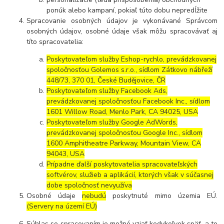
ponúk alebo kampaní, pokiaľ túto dobu nepredĺžite
Spracovanie osobných údajov je vykonávané Správcom
osobných údajov, osobné údaje však môžu spracovávať aj
títo spracovatelia:
Poskytovateľom služby Eshop-rychlo, prevádzkovanej
spoločnosťou Golemos s.r.o., sídlom Zátkovo nábřeží
448/73, 370 01, České Budějovice, ČR
Poskytovateľom služby Facebook Ads,
prevádzkovanej spoločnosťou Facebook Inc., sídlom
1601 Willow Road, Menlo Park, CA 94025, USA
Poskytovateľom služby Google AdWords,
prevádzkovanej spoločnosťou Google Inc., sídlom
1600 Amphitheatre Parkway, Mountain View, CA
94043, USA
Prípadne ďalší poskytovatelia spracovateľských
softvérov, služieb a aplikácií, ktorých však v súčasnej
dobe spoločnosť nevyužíva
Osobné údaje
nebudú
poskytnuté mimo územia EÚ.
(Servery na území EÚ)
Súhlas so spracovaním je možné vziať kedykoľvek späť, a to