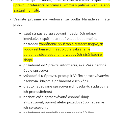
úpravou preferencií ochrany súkromia v pätičke webu alebo
zaslaním emailu
.
Vezmite prosíme na vedomie, že podľa Nariadenia máte
právo:
vziať súhlas so spracovaním osobných údajov
kedykoľvek späť, toto späť vzatie bude mať za
následok
zabránenie spúšťania remarketingových
kódov reklamných nástrojov a zabránenie
personalizácie obsahu na webových stránkach e-
shopu
požadovať od Správcu informáciu, aké Vaše osobné
údaje spracúva
vyžiadať si u Správcu prístup k Vašim spracovávaným
osobným údajom a požadovať o ich kópiu
u automatizovane spracovaných osobných údajov na
ich prenositeľnosť
nechať Vaše spracovávané osobné údaje
aktualizovať, opraviť alebo požadovať obmedzenie
ich spracovania
požadovať od spoločnosti vymazanie Vašich